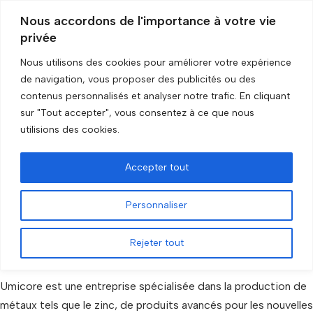
Nous accordons de l'importance à votre vie
privée
Aller
au
Nous utilisons des cookies pour améliorer votre expérience
contenu
Accueil
»
Données socio-économiques
»
UMICORE
de navigation, vous proposer des publicités ou des
contenus personnalisés et analyser notre trafic. En cliquant
sur "Tout accepter", vous consentez à ce que nous
UMICORE
utilisions des cookies.
par
GRIP Recherche
14 juin 2023
Accepter tout
Personnaliser
Rejeter tout
Umicore est une entreprise spécialisée dans la production de
métaux tels que le zinc, de produits avancés pour les nouvelles