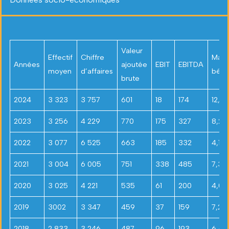
Valeur
Effectif
Chiffre
Mar
Années
ajoutée
EBIT
EBITDA
moyen
d’affaires
bénéf
brute
2024
3 323
3 757
601
18
174
12,41
2023
3 256
4 229
770
175
327
8,20
2022
3 077
6 525
663
185
332
4,11%
2021
3 004
6 005
751
338
485
7,36
2020
3 025
4 221
535
61
200
4,03
2019
3002
3 347
459
37
159
7,26
2018
2 833
3 246
487
96
193
6,45