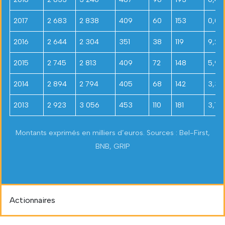
2017
2 683
2 838
409
60
153
0,05
2016
2 644
2 304
351
38
119
9,22
2015
2 745
2 813
409
72
148
5,93
2014
2 894
2 794
405
68
142
3,31
2013
2 923
3 056
453
110
181
3,76
Montants exprimés en milliers d’euros. Sources : Bel-First,
BNB, GRIP
Actionnaires