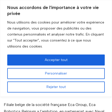
Nous accordons de l'importance à votre vie
privée
Aller
au
Nous utilisons des cookies pour améliorer votre expérience
contenu
de navigation, vous proposer des publicités ou des
Accueil
»
drone
contenus personnalisés et analyser notre trafic. En cliquant
sur "Tout accepter", vous consentez à ce que nous
drone
utilisions des cookies.
Accepter tout
EXAIL ROBOTICS BELGIUM
(anciennement ECA ROBOTICS
Personnaliser
BELGIUM)
Rejeter tout
par
GRIP Recherche
Filiale belge de la société française Eca Group, Eca
Robotics Belgium a l’ambition, en partenariat avec Naval