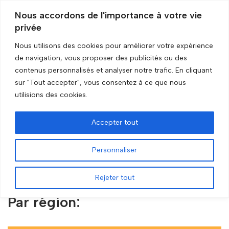
Nous accordons de l'importance à votre vie
privée
Aller
au
Nous utilisons des cookies pour améliorer votre expérience
contenu
de navigation, vous proposer des publicités ou des
Accueil
»
Sélectionner une entreprise
contenus personnalisés et analyser notre trafic. En cliquant
sur "Tout accepter", vous consentez à ce que nous
Sélectionner une
utilisions des cookies.
entreprise
Accepter tout
Personnaliser
Toutes les entreprises
Rejeter tout
Par région: